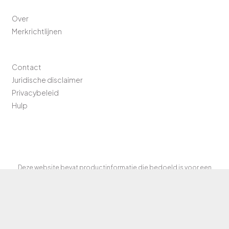
Over
Merkrichtlijnen
Contact
Juridische disclaimer
Privacybeleid
Hulp
Deze website bevat productinformatie die bedoeld is voor een
breed scala aan gebruikers en kan informatie bevatten over het
product of andere bijzonderheden die anders niet beschikbaar of
ongeldig zijn in uw land. Neem voor meer informatie en
productbeschikbaarheid contact op met de lokale agent in uw
land.