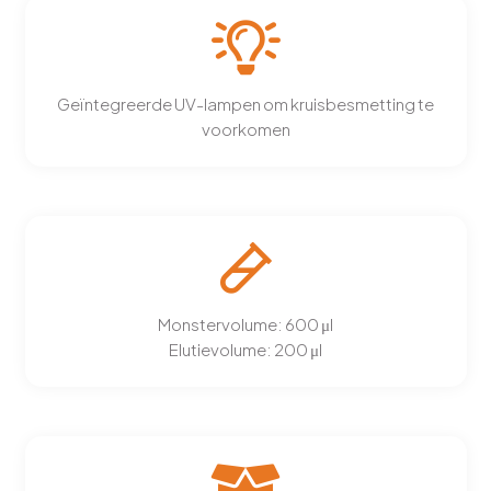
Geïntegreerde UV-lampen om kruisbesmetting te
voorkomen
Monstervolume: 600 μl
Elutievolume: 200 μl