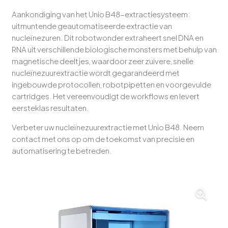
Aankondiging van het Unio B48-extractiesysteem:
uitmuntende geautomatiseerde extractie van
nucleïnezuren. Dit robotwonder extraheert snel DNA en
RNA uit verschillende biologische monsters met behulp van
magnetische deeltjes, waardoor zeer zuivere, snelle
nucleïnezuurextractie wordt gegarandeerd met
ingebouwde protocollen, robotpipetten en voorgevulde
cartridges. Het vereenvoudigt de workflows en levert
eersteklas resultaten.
Verbeter uw nucleïnezuurextractie met Unio B48. Neem
contact met ons op om de toekomst van precisie en
automatisering te betreden.