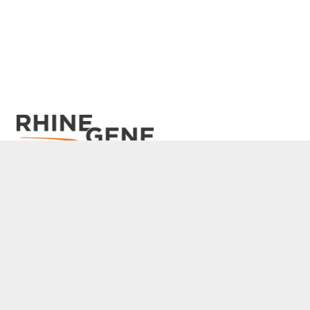
RhineGene B.V.
Kabelweg 57, office 4A.14, 1014BA
Amsterdam
NETHERLANDS
Over
Merkrichtlijnen