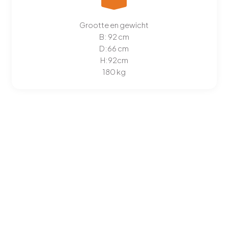
Grootte en gewicht
B: 92 cm
D:66 cm
H:92cm
180 kg