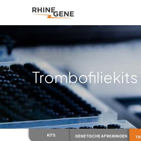
Trombofiliekits
KITS
GENETISCHE AFWIJKINGEN
TR