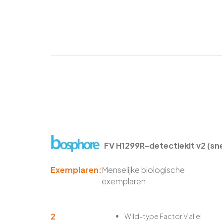
FV H1299R-detectiekit v2 (sne
Exemplaren:
Menselijke biologische
exemplaren
2
Wild-type Factor V allel