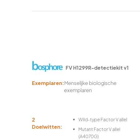
FV H1299R-detectiekit v1
Exemplaren:
Menselijke biologische
exemplaren
2
Wild-type Factor V allel
Doelwitten:
Mutant Factor V allel
(A4070G)