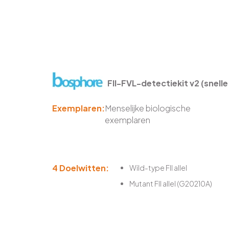
FII-FVL-detectiekit v2 (snelle
Exemplaren:
Menselijke biologische
exemplaren
4 Doelwitten:
Wild-type FII allel
Mutant FII allel (G20210A)