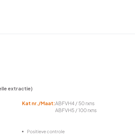
lle extractie)
Kat nr./Maat:
ABFVH4 / 50 rxns
ABFVH5 / 100 rxns
Positieve controle