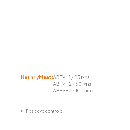
Kat nr./Maat:
ABFVH1 / 25 rxns
ABFVH2 / 50 rxns
ABFVH3 / 100 rxns
Positieve controle