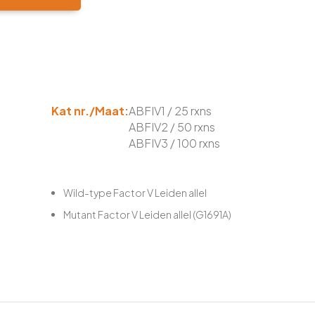
Kat nr./Maat:
ABFIV1 / 25 rxns
ABFIV2 / 50 rxns
ABFIV3 / 100 rxns
Wild-type Factor V Leiden allel
Mutant Factor V Leiden allel (G1691A)