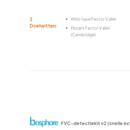
2
Wild-type Factor V allel
Doelwitten:
Mutant Factor V allel
(Cambridge)
FVC-detectiekit v2 (snelle ex