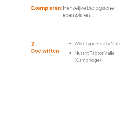
Exemplaren:
Menselijke biologische
exemplaren
2
Wild-type Factor V allel
Doelwitten:
Mutant Factor V allel
(Cambridge)