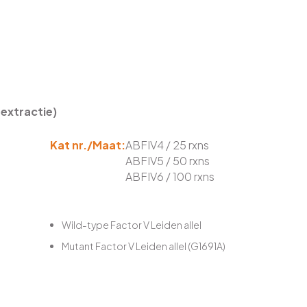
 extractie)
Kat nr./Maat:
ABFIV4 / 25 rxns
ABFIV5 / 50 rxns
ABFIV6 / 100 rxns
Wild-type Factor V Leiden allel
Mutant Factor V Leiden allel (G1691A)