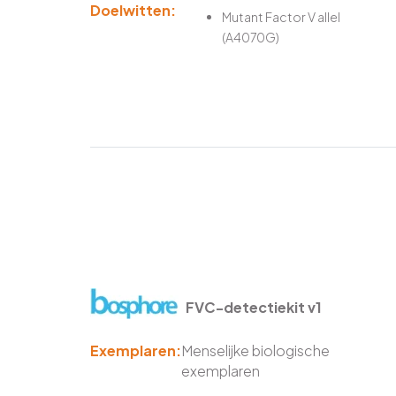
Doelwitten:
Mutant Factor V allel
(A4070G)
FVC-detectiekit v1
Exemplaren:
Menselijke biologische
exemplaren