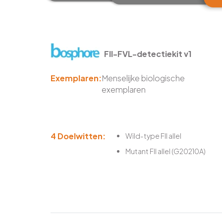
FII-FVL-detectiekit v1
Exemplaren:
Menselijke biologische
exemplaren
4 Doelwitten:
Wild-type FII allel
Mutant FII allel (G20210A)