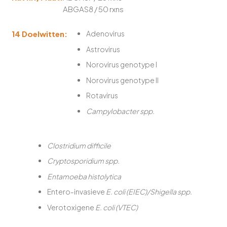
ABGAS8 / 50 rxns
14 Doelwitten:
Adenovirus
Astrovirus
Norovirus genotype I
Norovirus genotype II
Rotavirus
Campylobacter spp.
Clostridium difficile
Cryptosporidium spp.
Entamoeba histolytica
Entero-invasieve
E. coli (EIEC)/Shigella spp.
Verotoxigene
E. coli (VTEC)