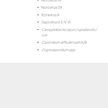
Norovirus GII
Rotavirus A
Sapovirus (I, II, IV, V)
Campylobacter jejuni / upsaliensis /
coli
Clostridium difficile
toxin A/B
Cryptosporidium spp.
Cyclospora cayetanensis
Entamoeba histolytica
Entero-invasief E. coli (EIEC)/
Shigella
Escherichia coli
(EAEC)
Escherichia coli
(EPEC)
Escherichia coli
(ETEC lt/st)