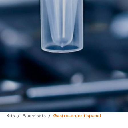
Kits
/
Paneelsets
/
Gastro-enteritispanel