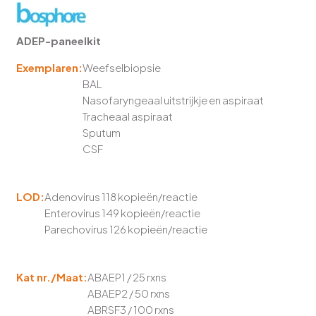
ADEP-paneelkit
Exemplaren:
Weefselbiopsie
BAL
Nasofaryngeaal uitstrijkje en aspiraat
Tracheaal aspiraat
Sputum
CSF
LOD:
Adenovirus
118 kopieën/reactie
Enterovirus
149 kopieën/reactie
Parechovirus
126 kopieën/reactie
Kat nr./Maat:
ABAEP1 / 25 rxns
ABAEP2 / 50 rxns
ABRSF3 / 100 rxns