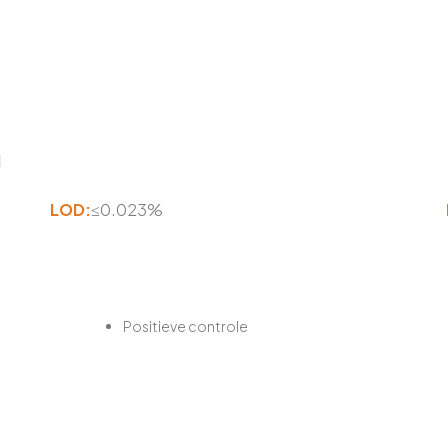
1
LOD:
≤0.023%
Positieve controle