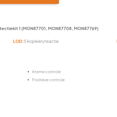
etectiekit 1 (MON87701, MON87708, MON87769)
LOD:
5 kopieën/reactie
Interne controle
Positieve controle