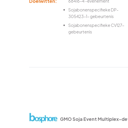
Doelwitten:
68416-4 -evenement
Sojabonenspecifieke DP-
305423-1- gebeurtenis
Sojabonenspecifieke CV127-
gebeurtenis
GMO Soja Event Multiplex-de