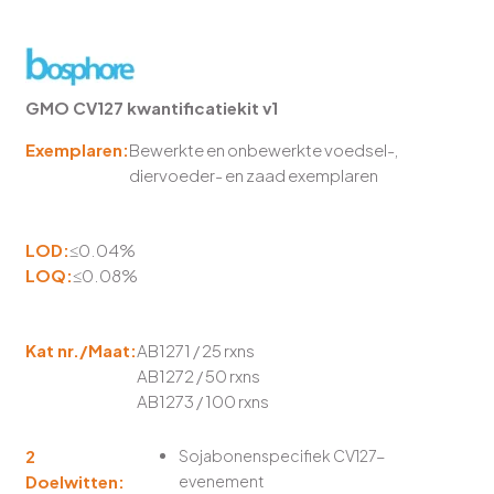
GMO CV127 kwantificatiekit v1
Exemplaren:
Bewerkte en onbewerkte voedsel-,
diervoeder- en zaad exemplaren
LOD:
≤0.04%
LOQ:
≤0.08%
Kat nr./Maat:
AB1271 / 25 rxns
AB1272 / 50 rxns
AB1273 / 100 rxns
2
Sojabonenspecifiek CV127-
Doelwitten:
evenement