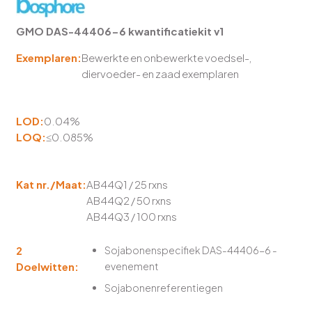
GMO DAS-44406-6 kwantificatiekit v1
Exemplaren:
Bewerkte en onbewerkte voedsel-,
diervoeder- en zaad exemplaren
LOD:
0.04%
LOQ:
≤0.085%
Kat nr./Maat:
AB44Q1 / 25 rxns
AB44Q2 / 50 rxns
AB44Q3 / 100 rxns
2
Sojabonenspecifiek DAS-44406-6 -
Doelwitten:
evenement
Sojabonenreferentiegen