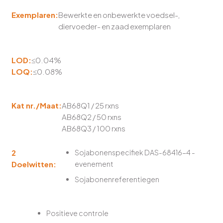
Exemplaren:
Bewerkte en onbewerkte voedsel-,
diervoeder- en zaad exemplaren
LOD:
≤0.04%
LOQ:
≤0.08%
Kat nr./Maat:
AB68Q1 / 25 rxns
AB68Q2 / 50 rxns
AB68Q3 / 100 rxns
2
Sojabonenspecifiek DAS-68416-4 -
Doelwitten:
evenement
Sojabonenreferentiegen
Positieve controle