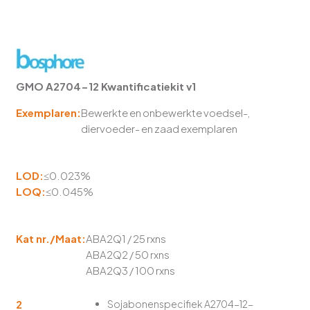
GMO A2704-12 Kwantificatiekit v1
Exemplaren:
Bewerkte en onbewerkte voedsel-,
diervoeder- en zaad exemplaren
LOD:
≤0.023%
LOQ:
≤0.045%
Kat nr./Maat:
ABA2Q1 / 25 rxns
ABA2Q2 / 50 rxns
ABA2Q3 / 100 rxns
2
Sojabonenspecifiek A2704-12-