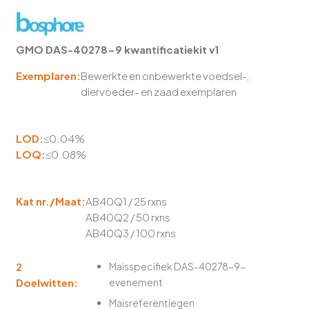
GMO DAS-40278-9 kwantificatiekit v1
Exemplaren:
Bewerkte en onbewerkte voedsel-,
diervoeder- en zaad exemplaren
LOD:
≤0.04%
LOQ:
≤0.08%
Kat nr./Maat:
AB40Q1 / 25 rxns
AB40Q2 / 50 rxns
AB40Q3 / 100 rxns
2
Maïsspecifiek DAS-40278-9-
Doelwitten:
evenement
Maïsreferentiegen