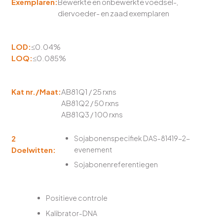
Exemplaren:
Bewerkte en onbewerkte voedsel-,
diervoeder- en zaad exemplaren
LOD:
≤0.04%
LOQ:
≤0.085%
Kat nr./Maat:
AB81Q1 / 25 rxns
AB81Q2 / 50 rxns
AB81Q3 / 100 rxns
2
Sojabonenspecifiek DAS-81419-2-
Doelwitten:
evenement
Sojabonenreferentiegen
Positieve controle
Kalibrator-DNA