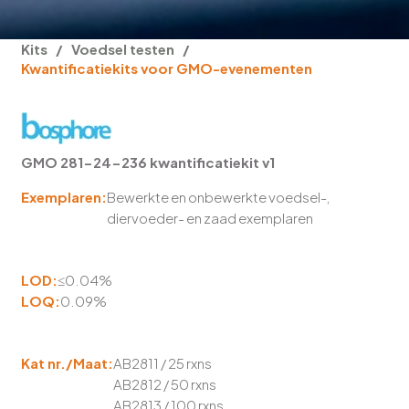
Kits
/
Voedsel testen
/
Kwantificatiekits voor GMO-evenementen
GMO 281-24-236 kwantificatiekit v1
Exemplaren:
Bewerkte en onbewerkte voedsel-,
diervoeder- en zaad exemplaren
LOD:
≤0.04%
LOQ:
0.09%
Kat nr./Maat:
AB2811 / 25 rxns
AB2812 / 50 rxns
AB2813 / 100 rxns