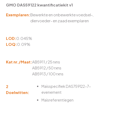
GMO DAS59122 kwantificatiekit v1
Exemplaren:
Bewerkte en onbewerkte voedsel-,
diervoeder- en zaad exemplaren
LOD:
0.045%
LOQ:
0.09%
Kat nr./Maat:
AB5911 / 25 rxns
AB5912 / 50 rxns
AB5913 / 100 rxns
2
Maïsspecifiek DAS759122-7-
Doelwitten:
evenement
Maïsreferentiegen